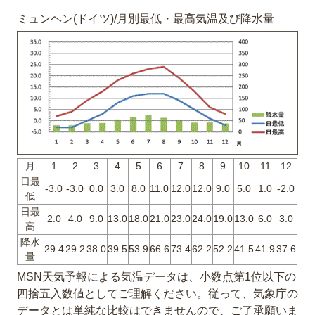
ミュンヘン(ドイツ)/月別最低・最高気温及び降水量
月
1
2
3
4
5
6
7
8
9
10
11
12
日最
-3.0
-3.0
0.0
3.0
8.0
11.0
12.0
12.0
9.0
5.0
1.0
-2.0
低
日最
2.0
4.0
9.0
13.0
18.0
21.0
23.0
24.0
19.0
13.0
6.0
3.0
高
降水
29.4
29.2
38.0
39.5
53.9
66.6
73.4
62.2
52.2
41.5
41.9
37.6
量
MSN天気予報による気温データは、小数点第1位以下の
四捨五入数値としてご理解ください。従って、気象庁の
データとは単純な比較はできませんので、ご了承願いま